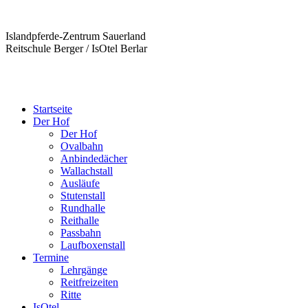
Islandpferde-Zentrum Sauerland
Reitschule Berger / IsOtel Berlar
Startseite
Der Hof
Der Hof
Ovalbahn
Anbindedächer
Wallachstall
Ausläufe
Stutenstall
Rundhalle
Reithalle
Passbahn
Laufboxenstall
Termine
Lehrgänge
Reitfreizeiten
Ritte
IsOtel