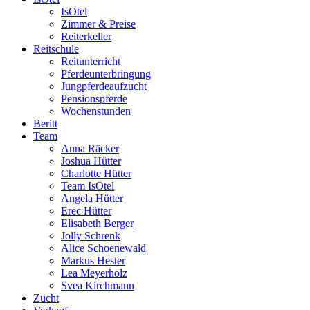
IsOtel
Zimmer & Preise
Reiterkeller
Reitschule
Reitunterricht
Pferdeunterbringung
Jungpferdeaufzucht
Pensionspferde
Wochenstunden
Beritt
Team
Anna Räcker
Joshua Hütter
Charlotte Hütter
Team IsOtel
Angela Hütter
Erec Hütter
Elisabeth Berger
Jolly Schrenk
Alice Schoenewald
Markus Hester
Lea Meyerholz
Svea Kirchmann
Zucht