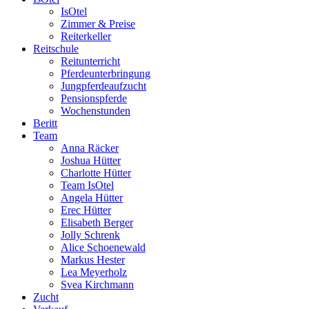
IsOtel
Zimmer & Preise
Reiterkeller
Reitschule
Reitunterricht
Pferdeunterbringung
Jungpferdeaufzucht
Pensionspferde
Wochenstunden
Beritt
Team
Anna Räcker
Joshua Hütter
Charlotte Hütter
Team IsOtel
Angela Hütter
Erec Hütter
Elisabeth Berger
Jolly Schrenk
Alice Schoenewald
Markus Hester
Lea Meyerholz
Svea Kirchmann
Zucht