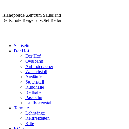
Islandpferde-Zentrum Sauerland
Reitschule Berger / IsOtel Berlar
Startseite
Der Hof
Der Hof
Ovalbahn
Anbindedächer
Wallachstall
Ausläufe
Stutenstall
Rundhalle
Reithalle
Passbahn
Laufboxenstall
Termine
Lehrgänge
Reitfreizeiten
Ritte
IsOtel