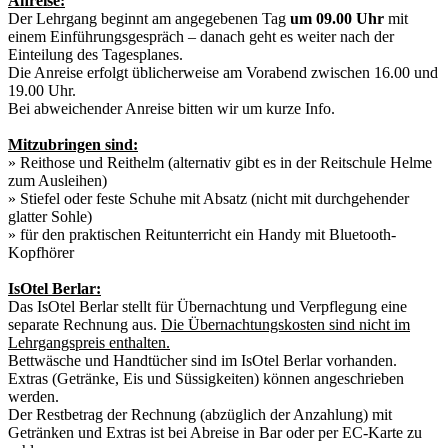
Anreise:
Der Lehrgang beginnt am angegebenen Tag
um 09.00 Uhr
mit
einem Einführungsgespräch – danach geht es weiter nach der
Einteilung des Tagesplanes.
Die Anreise erfolgt üblicherweise am Vorabend zwischen 16.00 und
19.00 Uhr.
Bei abweichender Anreise bitten wir um kurze Info.
Mitzubringen sind:
» Reithose und Reithelm (alternativ gibt es in der Reitschule Helme
zum Ausleihen)
» Stiefel oder feste Schuhe mit Absatz (nicht mit durchgehender
glatter Sohle)
» für den praktischen Reitunterricht ein Handy mit Bluetooth-
Kopfhörer
IsOtel Berlar:
Das IsOtel Berlar stellt für Übernachtung und Verpflegung eine
separate Rechnung aus.
Die Übernachtungskosten sind nicht im
Lehrgangspreis enthalten.
Bettwäsche und Handtücher sind im IsOtel Berlar vorhanden.
Extras (Getränke, Eis und Süssigkeiten) können angeschrieben
werden.
Der Restbetrag der Rechnung (abzüglich der Anzahlung) mit
Getränken und Extras ist bei Abreise in Bar oder per EC-Karte zu