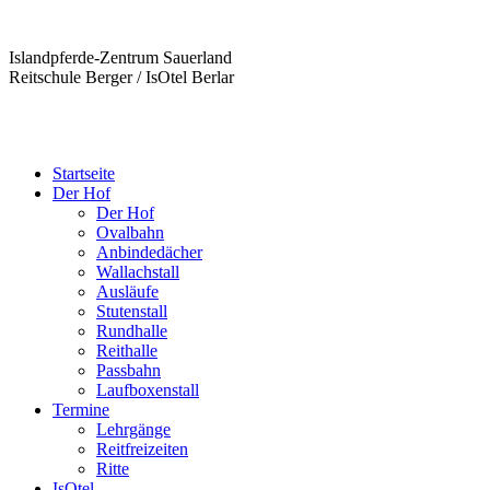
Islandpferde-Zentrum Sauerland
Reitschule Berger / IsOtel Berlar
Startseite
Der Hof
Der Hof
Ovalbahn
Anbindedächer
Wallachstall
Ausläufe
Stutenstall
Rundhalle
Reithalle
Passbahn
Laufboxenstall
Termine
Lehrgänge
Reitfreizeiten
Ritte
IsOtel