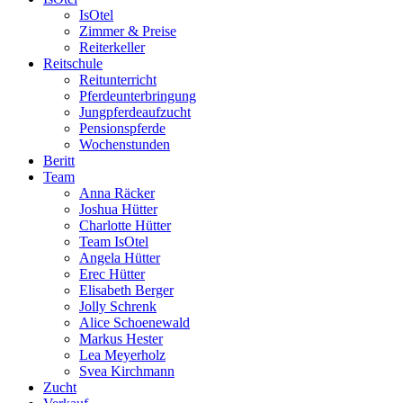
IsOtel
Zimmer & Preise
Reiterkeller
Reitschule
Reitunterricht
Pferdeunterbringung
Jungpferdeaufzucht
Pensionspferde
Wochenstunden
Beritt
Team
Anna Räcker
Joshua Hütter
Charlotte Hütter
Team IsOtel
Angela Hütter
Erec Hütter
Elisabeth Berger
Jolly Schrenk
Alice Schoenewald
Markus Hester
Lea Meyerholz
Svea Kirchmann
Zucht