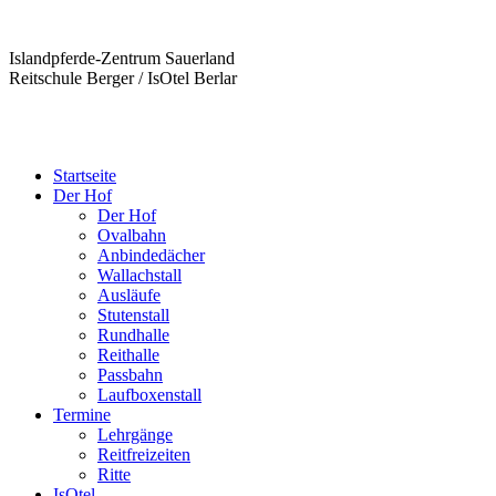
Islandpferde-Zentrum Sauerland
Reitschule Berger / IsOtel Berlar
Startseite
Der Hof
Der Hof
Ovalbahn
Anbindedächer
Wallachstall
Ausläufe
Stutenstall
Rundhalle
Reithalle
Passbahn
Laufboxenstall
Termine
Lehrgänge
Reitfreizeiten
Ritte
IsOtel