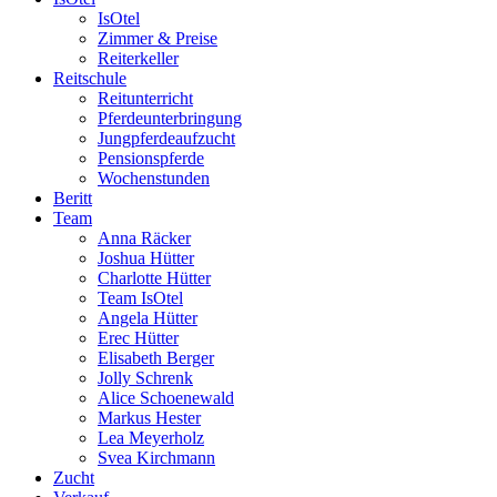
IsOtel
Zimmer & Preise
Reiterkeller
Reitschule
Reitunterricht
Pferdeunterbringung
Jungpferdeaufzucht
Pensionspferde
Wochenstunden
Beritt
Team
Anna Räcker
Joshua Hütter
Charlotte Hütter
Team IsOtel
Angela Hütter
Erec Hütter
Elisabeth Berger
Jolly Schrenk
Alice Schoenewald
Markus Hester
Lea Meyerholz
Svea Kirchmann
Zucht